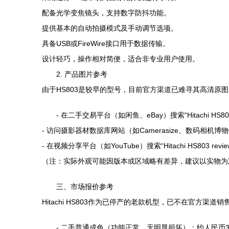
配备光学变焦镜头，支持数字防抖功能。
提供基本的自动拍摄模式及手动调节选项。
具备USB或FireWire接口用于数据传输。
设计轻巧，操作相对简便，适合非专业用户使用。
2. 产品图片参考
由于HS803是较早的型号，目前官方渠道已难寻其高清原
- 在二手交易平台（如闲鱼、eBay）搜索“Hitachi H
- 访问摄影器材数据库网站（如Camerasize、数码相
- 在视频分享平台（如YouTube）搜索“Hitachi HS803 
（注：实际外观可能因版本或区域略有差异，建议以实物为
三、市场报价参考
Hitachi HS803作为已停产的老款机型，已不在官
- 二手普通成色（功能正常，无明显损坏）：约人民币30