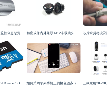
TCL WP-3040H安防监控全息总览 价格、厂商与美学实践
精密成像内外兼顾 M12车载镜头在驾驶监控系统中的核心作用
美光推出全球首款1.5TB microSD卡与汽车功能安全认证内存，赋能存储新时代
如何关闭苹果手机上的橙色圆点（小黄点）？