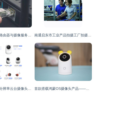
芯片缺货将波及路由器与摄像服务，科技行业面临新一轮冲击
南通启东市工业产品拍摄工厂拍摄宣传片拍摄全攻略
三款家用2K~3K分辨率云台摄像头横评对比，助你轻松守护家庭安全
首款搭载鸿蒙OS摄像头产品——华为智选海雀智能摄像头Pro，开启智能安防新篇章