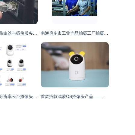
芯片缺货将波及路由器与摄像服务，科技行业面临新一轮冲击
南通启东市工业产品拍摄工厂拍摄宣传片拍摄全攻略
三款家用2K~3K分辨率云台摄像头横评对比，助你轻松守护家庭安全
首款搭载鸿蒙OS摄像头产品——华为智选海雀智能摄像头Pro，开启智能安防新篇章