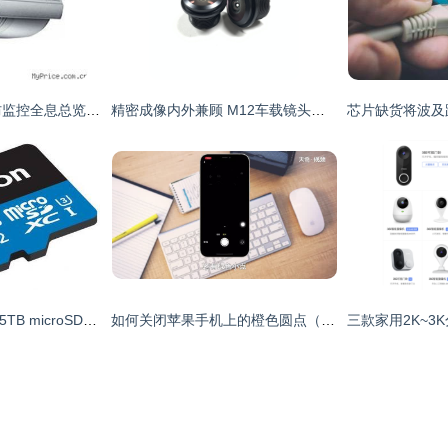
TCL WP-3040H安防监控全息总览 价格、厂商与美学实践
精密成像内外兼顾 M12车载镜头在驾驶监控系统中的核心作用
美光推出全球首款1.5TB microSD卡与汽车功能安全认证内存，赋能存储新时代
如何关闭苹果手机上的橙色圆点（小黄点）？