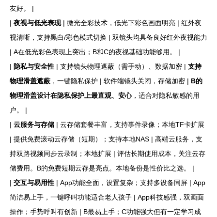
友好。 |
|
夜视与低光表现
| 微光全彩技术，低光下彩色画面明亮 | 红外夜
视清晰，支持黑白/彩色模式切换 | 双镜头均具备良好红外夜视能力
| A在低光彩色表现上突出；B和C的夜视基础功能够用。 |
|
隐私与安全性
| 支持镜头物理遮蔽（需手动）、数据加密 |
支持
物理滑盖遮蔽
，一键隐私保护 | 软件端镜头关闭，存储加密 |
B的
物理滑盖设计在隐私保护上最直观、安心
，适合对隐私敏感的用
户。 |
|
云服务与存储
| 云存储套餐丰富，支持事件录像；本地TF卡扩展
| 提供免费滚动云存储（短期）；支持本地NAS | 高端云服务，支
持双路视频同步云录制；本地扩展 | 评估长期使用成本，关注云存
储费用。B的免费短期云存是亮点。本地备份是性价比之选。 |
|
交互与易用性
| App功能全面，设置复杂；支持多设备同屏 | App
简洁易上手，一键呼叫功能适合老人孩子 | App科技感强，双画面
操作；手势呼叫有创新 | B最易上手；C功能强大但有一定学习成