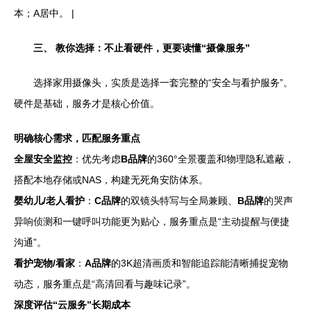
本；A居中。 |
三、 教你选择：不止看硬件，更要读懂“摄像服务”
选择家用摄像头，实质是选择一套完整的“安全与看护服务”。
硬件是基础，服务才是核心价值。
明确核心需求，匹配服务重点
全屋安全监控
：优先考虑
B品牌
的360°全景覆盖和物理隐私遮蔽，
搭配本地存储或NAS，构建无死角安防体系。
婴幼儿/老人看护
：
C品牌
的双镜头特写与全局兼顾、
B品牌
的哭声
异响侦测和一键呼叫功能更为贴心，服务重点是“主动提醒与便捷
沟通”。
看护宠物/看家
：
A品牌
的3K超清画质和智能追踪能清晰捕捉宠物
动态，服务重点是“高清回看与趣味记录”。
深度评估“云服务”长期成本